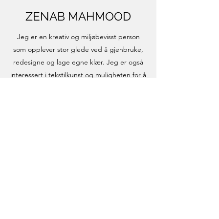
ZENAB MAHMOOD
Jeg er en kreativ og miljøbevisst person
som opplever stor glede ved å gjenbruke,
redesigne og lage egne klær. Jeg er også
interessert i tekstilkunst og muligheten for å
kombinere kunsten med klær og annet
tilbehør. En kan skape kunst på mange ulike
måter og for meg er søm, broderi og
plantefarging min måte å utrykke meg
kunstnerisk og kreativt. I tillegg til alt det
kreative, brenner jeg for å formidle og
skape i samhandling med andre mennesker.
Jeg finner glede i å inspirere og la meg bli
inspirert av folk.
Mediaomtale