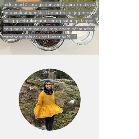
bidra med å spre gleden ved å være kreativ på
en bærekraftig måte. Derfor bruker jeg mest
mulig gjenbruksmaterialer og naturlige farger.
Følg med fremover og kom innom når studioet
forhåpentligvis er klart i løpet av 2022.