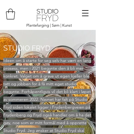
Plantefarging | Søm | Kunst
STUDIO FRYD
Ideen om å starte for seg selv har vært en lang
prosess, men i 2021 begynte den å bli mer
konkret. Valget om å grave ut egen kjeller ble
tatt og jobben for å få mitt eget studio
begynte. Forhåpentligvis vil det bli klart i løpet
av sommeren 2022. Navnet har falt på Studio
Fryd siden lokalet ligger i Frydenbergveien på
Frydenberg og Fryd også handler om å ha det
gøy, noe som er mitt formål med å opprette
Studio Fryd. Jeg ønsker at Studio Fryd skal