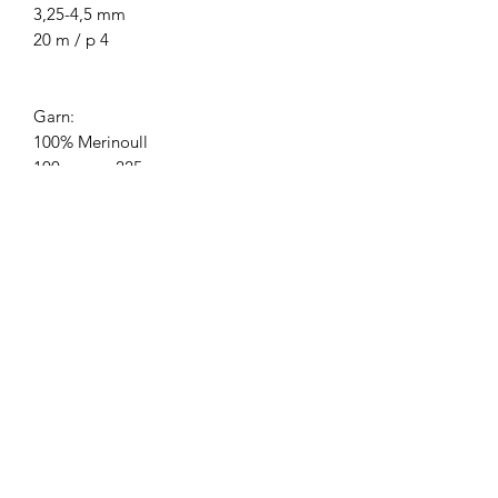
3,25-4,5 mm
20 m / p 4
Garn:
100% Merinoull
100g = ca. 225 m
Anbefalt pinne:
3,25-4,5 mm
22 m / p 3,5
Husk at håndfarget garn kan «blø» litt i
vask, så håndvask plagget ditt separat
med egnet vaskemiddel og evt litt
eddik i vannet. Det kan også drysse litt
tørket fargemateriale når du nøster
opp garnet, kast det i matavfall for det
er 100% naturlig.