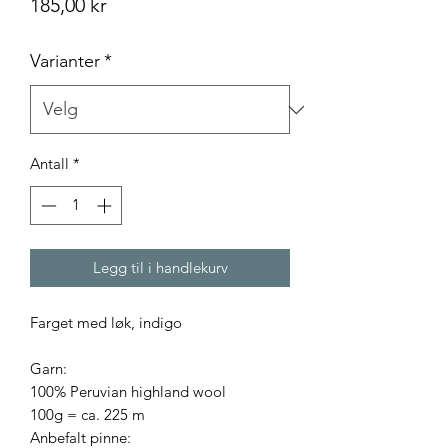
Pris
185,00 kr
Varianter
*
Antall
*
Legg til i handlekurv
Farget med løk, indigo
Garn:
100% Peruvian highland wool
100g = ca. 225 m
Anbefalt pinne: