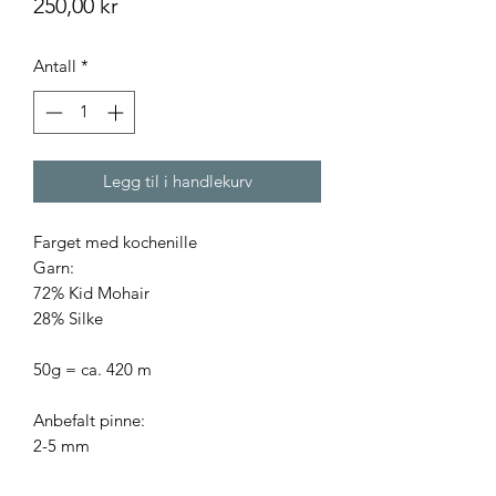
Pris
250,00 kr
Antall
*
Legg til i handlekurv
Farget med kochenille
Garn:
72% Kid Mohair
28% Silke
50g = ca. 420 m
Anbefalt pinne:
2-5 mm