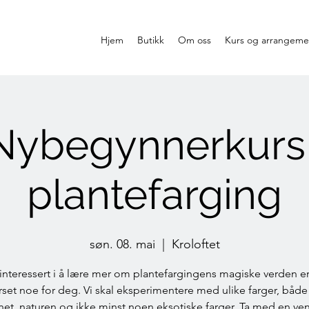
Hjem
Butikk
Om oss
Kurs og arrangeme
Nybegynnerkurs 
plantefarging
søn. 08. mai
  |  
Kroloftet
 interessert i å lære mer om plantefargingens magiske verden er
rset noe for deg. Vi skal eksperimentere med ulike farger, både 
net, naturen og ikke minst noen eksotiske farger. Ta med en ven