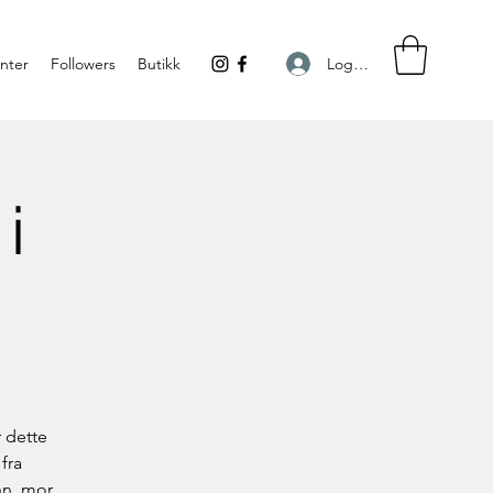
Logg inn
nter
Followers
Butikk
i
 dette
fra
n, mor,