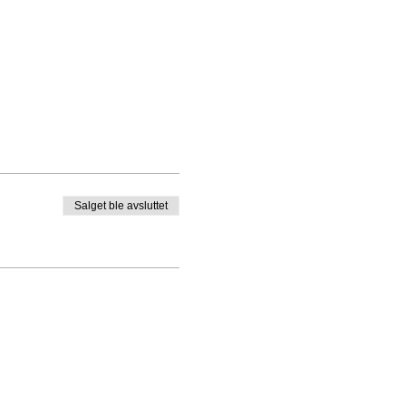
ing.
å ta med noe hjemmeifra
 flekk. Det er viktig at disse
Salget ble avsluttet