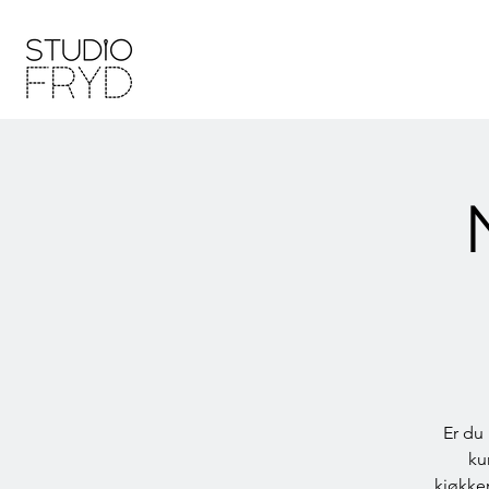
Er du
ku
kjøkke