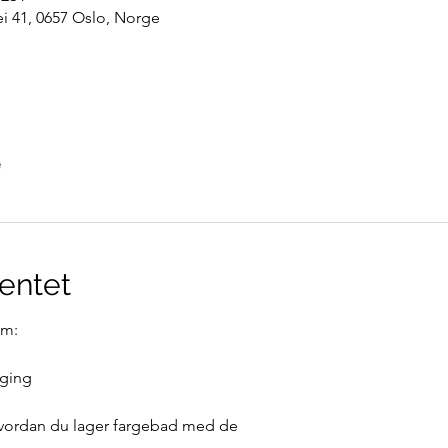
vei 41, 0657 Oslo, Norge
e
entet
om:
rging
 hvordan du lager fargebad med de